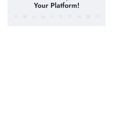
Your Platform!
Facebook
Twitter
Reddit
LinkedIn
WhatsApp
Tumblr
Pinterest
Vk
Xing
Email